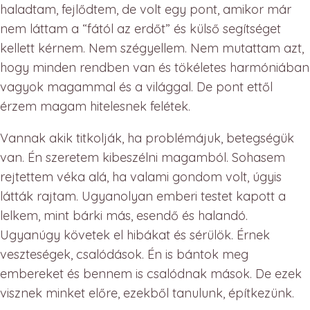
haladtam, fejlődtem, de volt egy pont, amikor már
nem láttam a “fától az erdőt” és külső segítséget
kellett kérnem. Nem szégyellem. Nem mutattam azt,
hogy minden rendben van és tökéletes harmóniában
vagyok magammal és a világgal. De pont ettől
érzem magam hitelesnek felétek.
Vannak akik titkolják, ha problémájuk, betegségük
van. Én szeretem kibeszélni magamból. Sohasem
rejtettem véka alá, ha valami gondom volt, úgyis
látták rajtam. Ugyanolyan emberi testet kapott a
lelkem, mint bárki más, esendő és halandó.
Ugyanúgy követek el hibákat és sérülök. Érnek
veszteségek, csalódások. Én is bántok meg
embereket és bennem is csalódnak mások. De ezek
visznek minket előre, ezekből tanulunk, építkezünk.