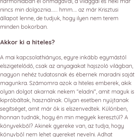
harmóniában él önmagával, a világgal és neki már
nincs min dolgoznia…… hmm…. az már Krisztusi
állapot lenne, de tudjuk, hogy ilyen nem terem
minden bokorban.
Akkor ki a hiteles?
A mai kapcsolathiányos, egyre inkább egymástól
elszigetelődő, csak az anyagiakat hajszoló világban,
nagyon nehéz tudatosnak és ébernek maradni saját
magunkra. Számomra azok a hiteles emberek, akik
olyan dolgot akarnak nekem “eladni”, amit maguk is
kipróbáltak, használnak. Olyan esetben nyújtanak
segítséget, amit már ők is elszenvedtek. Különben,
honnan tudnák, hogy én min megyek keresztül? A
könyvekből? Akinek gyereke van, az tudja, hogy
könyvből nem lehet gyereket nevelni. Adhat