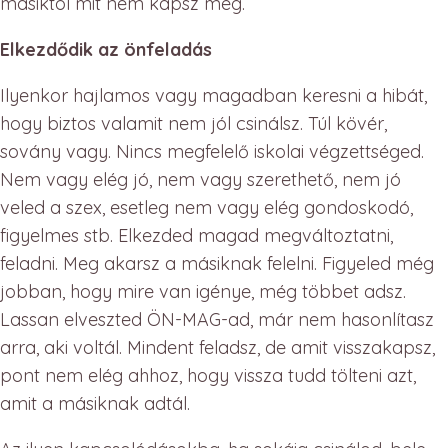
másiktól mit nem kapsz meg.
Elkezdődik az önfeladás
Ilyenkor hajlamos vagy magadban keresni a hibát,
hogy biztos valamit nem jól csinálsz. Túl kövér,
sovány vagy. Nincs megfelelő iskolai végzettséged.
Nem vagy elég jó, nem vagy szerethető, nem jó
veled a szex, esetleg nem vagy elég gondoskodó,
figyelmes stb. Elkezded magad megváltoztatni,
feladni. Meg akarsz a másiknak felelni. Figyeled még
jobban, hogy mire van igénye, még többet adsz.
Lassan elveszted ÖN-MAG-ad, már nem hasonlítasz
arra, aki voltál. Mindent feladsz, de amit visszakapsz,
pont nem elég ahhoz, hogy vissza tudd tölteni azt,
amit a másiknak adtál.