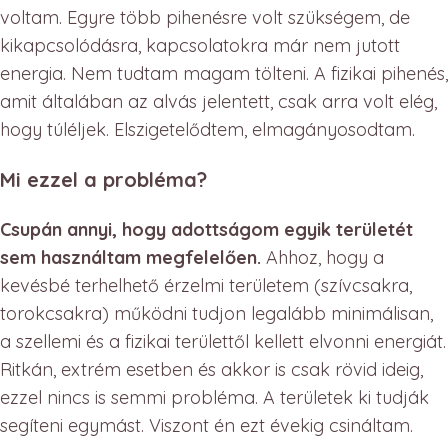
voltam. Egyre több pihenésre volt szükségem, de
kikapcsolódásra, kapcsolatokra már nem jutott
energia. Nem tudtam magam tölteni. A fizikai pihenés,
amit általában az alvás jelentett, csak arra volt elég,
hogy túléljek. Elszigetelődtem, elmagányosodtam.
Mi ezzel a probléma?
Csupán annyi, hogy adottságom egyik területét
sem használtam megfelelően.
Ahhoz, hogy a
kevésbé terhelhető érzelmi területem (szívcsakra,
torokcsakra) működni tudjon legalább minimálisan,
a szellemi és a fizikai területtől kellett elvonni energiát.
Ritkán, extrém esetben és akkor is csak rövid ideig,
ezzel nincs is semmi probléma. A területek ki tudják
segíteni egymást. Viszont én ezt évekig csináltam.