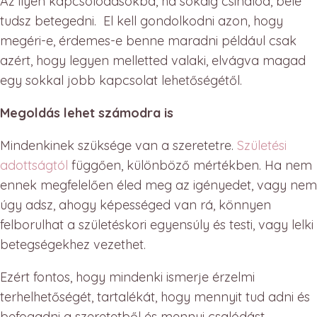
Az ilyen kapcsolódásokba, ha sokáig csinálod, bele
tudsz betegedni. El kell gondolkodni azon, hogy
megéri-e, érdemes-e benne maradni például csak
azért, hogy legyen melletted valaki, elvágva magad
egy sokkal jobb kapcsolat lehetőségétől.
Megoldás lehet számodra is
Mindenkinek szüksége van a szeretetre.
Születési
adottságtól
függően, különböző mértékben. Ha nem
ennek megfelelően éled meg az igényedet, vagy nem
úgy adsz, ahogy képességed van rá, könnyen
felborulhat a születéskori egyensúly és testi, vagy lelki
betegségekhez vezethet.
Ezért fontos, hogy mindenki ismerje érzelmi
terhelhetőségét, tartalékát, hogy mennyit tud adni és
befogadni a szeretetből és mennyi csalódást,