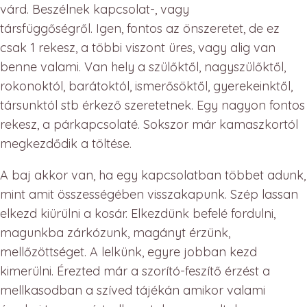
várd. Beszélnek kapcsolat-, vagy
társfüggőségről. Igen, fontos az önszeretet, de ez
csak 1 rekesz, a többi viszont üres, vagy alig van
benne valami. Van hely a szülőktől, nagyszülőktől,
rokonoktól, barátoktól, ismerősöktől, gyerekeinktől,
társunktól stb érkező szeretetnek. Egy nagyon fontos
rekesz, a párkapcsolaté. Sokszor már kamaszkortól
megkezdődik a töltése.
A baj akkor van, ha egy kapcsolatban többet adunk,
mint amit összességében visszakapunk. Szép lassan
elkezd kiürülni a kosár. Elkezdünk befelé fordulni,
magunkba zárkózunk, magányt érzünk,
mellőzöttséget. A lelkünk, egyre jobban kezd
kimerülni. Érezted már a szorító-feszítő érzést a
mellkasodban a szíved tájékán amikor valami