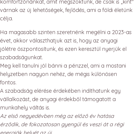
komfortzónánkat, amit megszoktunk, de csak is „kint"
várnak az új lehetőségek, fejlődés, ami a földi életünk
célja.
Ha magasabb szinten szeretnénk megélni a 2023-as
évet, akkor választhatjuk azt is, hogy az anyagi
jólétre öszpontosítunk, és ezen keresztül nyerjük el
szabadságunkat.
Meg kell tanulni jól bánni a pénzzel, ami a mostani
helyzetben nagyon nehéz, de mégis különösen
fontos.
A szabadság elérése érdekében indíthatunk egy
vállalkozást, de anyagi érdekből támogatott a
munkahely váltás is.
Az első negyedévben még az előző év hatása
érződik, de fokozatosan gyengül és veszi át a régi
energiák helyét az új.