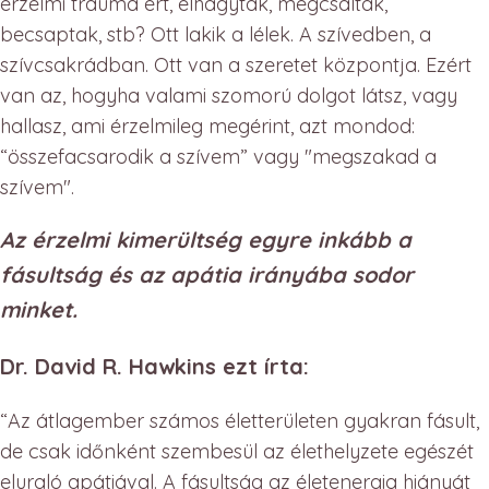
érzelmi trauma ért, elhagytak, megcsaltak,
becsaptak, stb? Ott lakik a lélek. A szívedben, a
szívcsakrádban. Ott van a szeretet központja. Ezért
van az, hogyha valami szomorú dolgot látsz, vagy
hallasz, ami érzelmileg megérint, azt mondod:
“összefacsarodik a szívem” vagy "megszakad a
szívem".
Az érzelmi kimerültség egyre inkább a
fásultság és az apátia irányába sodor
minket.
Dr. David R. Hawkins ezt írta:
“Az átlagember számos életterületen gyakran fásult,
de csak időnként szembesül az élethelyzete egészét
eluraló apátiával. A fásultság az életenergia hiányát