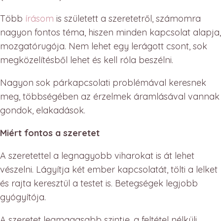
Több
írásom
is született a szeretetről, számomra
nagyon fontos téma, hiszen minden kapcsolat alapja,
mozgatórugója. Nem lehet egy lerágott csont, sok
megközelítésből lehet és kell róla beszélni.
Nagyon sok párkapcsolati problémával keresnek
meg, többségében az érzelmek áramlásával vannak
gondok, elakadások.
Miért fontos a szeretet
A szeretettel a legnagyobb viharokat is át lehet
vészelni. Lágyítja két ember kapcsolatát, tölti a lelket
és rajta keresztül a testet is. Betegségek legjobb
gyógyítója.
A szeretet legmagasabb szintje, a feltétel nélküli