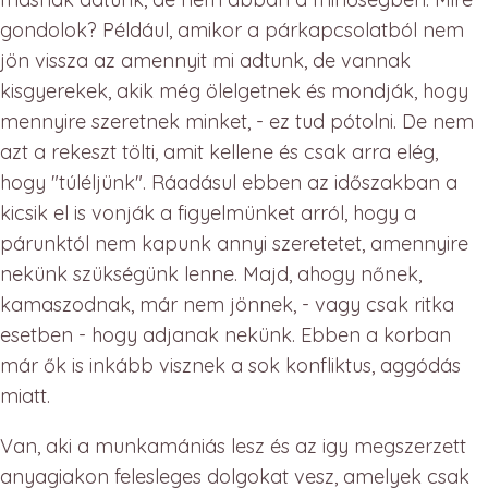
gondolok? Például, amikor a párkapcsolatból nem
jön vissza az amennyit mi adtunk, de vannak
kisgyerekek, akik még ölelgetnek és mondják, hogy
mennyire szeretnek minket, - ez tud pótolni. De nem
azt a rekeszt tölti, amit kellene és csak arra elég,
hogy "túléljünk". Ráadásul ebben az időszakban a
kicsik el is vonják a figyelmünket arról, hogy a
párunktól nem kapunk annyi szeretetet, amennyire
nekünk szükségünk lenne. Majd, ahogy nőnek,
kamaszodnak, már nem jönnek, - vagy csak ritka
esetben - hogy adjanak nekünk. Ebben a korban
már ők is inkább visznek a sok konfliktus, aggódás
miatt.
Van, aki a munkamániás lesz és az igy megszerzett
anyagiakon felesleges dolgokat vesz, amelyek csak