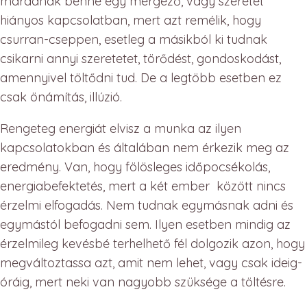
maradnak benne egy mérgező, vagy szeretet
hiányos kapcsolatban, mert azt remélik, hogy
csurran-cseppen, esetleg a másikból ki tudnak
csikarni annyi szeretetet, törődést, gondoskodást,
amennyivel töltődni tud. De a legtöbb esetben ez
csak önámítás, illúzió.
Rengeteg energiát elvisz a munka az ilyen
kapcsolatokban és általában nem érkezik meg az
eredmény. Van, hogy fölösleges időpocsékolás,
energiabefektetés, mert a két ember között nincs
érzelmi elfogadás. Nem tudnak egymásnak adni és
egymástól befogadni sem. Ilyen esetben mindig az
érzelmileg kevésbé terhelhető fél dolgozik azon, hogy
megváltoztassa azt, amit nem lehet, vagy csak ideig-
óráig, mert neki van nagyobb szüksége a töltésre.