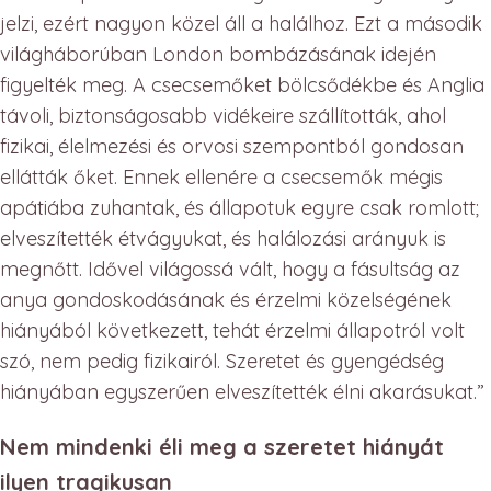
jelzi, ezért nagyon közel áll a halálhoz. Ezt a második
világháborúban London bombázásának idején
figyelték meg. A csecsemőket bölcsődékbe és Anglia
távoli, biztonságosabb vidékeire szállították, ahol
fizikai, élelmezési és orvosi szempontból gondosan
ellátták őket. Ennek ellenére a csecsemők mégis
apátiába zuhantak, és állapotuk egyre csak romlott;
elveszítették étvágyukat, és halálozási arányuk is
megnőtt. Idővel világossá vált, hogy a fásultság az
anya gondoskodásának és érzelmi közelségének
hiányából következett, tehát érzelmi állapotról volt
szó, nem pedig fizikairól. Szeretet és gyengédség
hiányában egyszerűen elveszítették élni akarásukat.”
Nem mindenki éli meg a szeretet hiányát
ilyen tragikusan