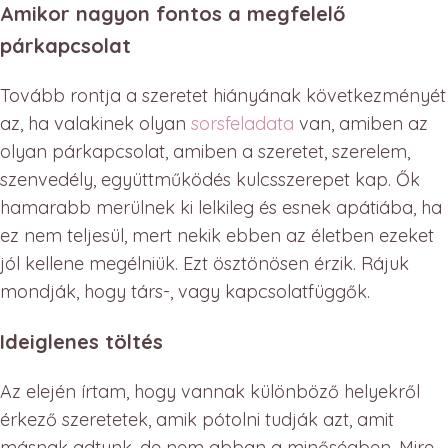
Amikor nagyon fontos a megfelelő
párkapcsolat
Tovább rontja a szeretet hiányának következményét
az, ha valakinek olyan
sorsfeladata
van, amiben az
olyan párkapcsolat, amiben a szeretet, szerelem,
szenvedély, együttműködés kulcsszerepet kap. Ők
hamarabb merülnek ki lelkileg és esnek apátiába, ha
ez nem teljesül, mert nekik ebben az életben ezeket
jól kellene megélniük. Ezt ösztönösen érzik. Rájuk
mondják, hogy társ-, vagy kapcsolatfüggők.
Ideiglenes töltés
Az elején írtam, hogy vannak különböző helyekről
érkező szeretetek, amik pótolni tudják azt, amit
másnak adtunk, de nem abban a minőségben. Mire