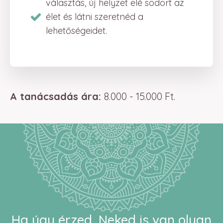
választás, új helyzet elé sodort az
élet és látni szeretnéd a
lehetőségeidet.
A tanácsadás ára:
8.000 - 15.000 Ft.
Ha úgy érzed, Neked is van olyan