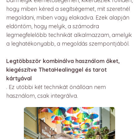
bármelyik elérhetőségemen, kikérdezlek röviden,
hogy miben kéred a segítségemet, mit szeretnél
megoldani, miben vagy elakadva. Ezek alapján
eldöntöm, hogy melyik, a számodra
legmegfelelőbb technikát alkalmazzam, amelyik
a leghatékonyabb, a megoldás szempontjából.
Legtöbbször kombinálva használom őket,
kiegészítve ThetaHealinggel és tarot
kártyával
. Ez utóbbi két technikát önállóan nem
használom, csak integrálva.