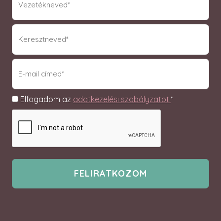
(Required)
knev
(Required)
email
(Required)
Adatkezelés
Elfogadom az
adatkezelési szabályzatot.
*