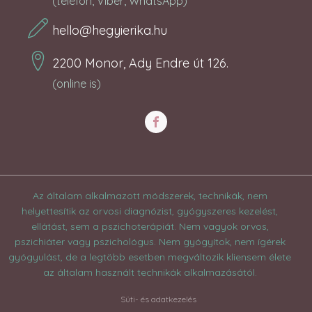
(telefon, Viber, WhatsApp)
hello@hegyierika.hu
2200 Monor, Ady Endre út 126.
(online is)
Az általam alkalmazott módszerek, technikák, nem
helyettesítik az orvosi diagnózist, gyógyszeres kezelést,
ellátást, sem a pszichoterápiát. Nem vagyok orvos,
pszichiáter vagy pszichológus. Nem gyógyítok, nem ígérek
gyógyulást, de a legtöbb esetben megváltozik kliensem élete
az általam használt technikák alkalmazásától.
Süti- és adatkezelés