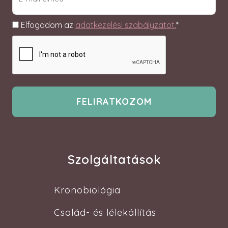
(Required)
Adatkezelés
Elfogadom az
adatkezelési szabályzatot.
*
Szolgáltatások
Kronobiológia
Család- és lélekállítás