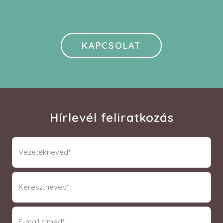
KAPCSOLAT
Hírlevél feliratkozás
vnev
(Required)
knev
(Required)
email