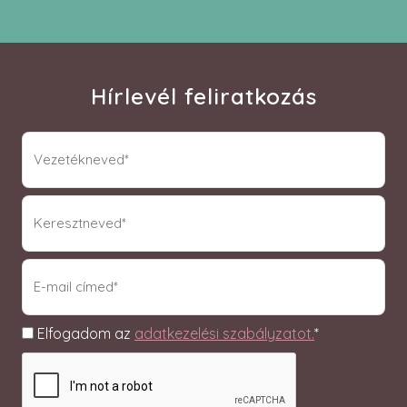
Hírlevél feliratkozás
vnev
(Required)
knev
(Required)
email
(Required)
Adatkezelés
Elfogadom az
adatkezelési szabályzatot.
*