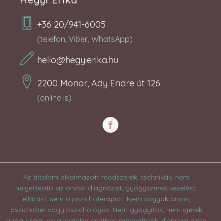
+36 20/941-6005
(telefon, Viber, WhatsApp)
hello@hegyierika.hu
2200 Monor, Ady Endre út 126.
(online is)
Az általam alkalmazott módszerek, technikák, nem
helyettesítik az orvosi diagnózist, gyógyszeres kezelést,
ellátást, sem a pszichoterápiát. Nem vagyok orvos,
pszichiáter vagy pszichológus. Nem gyógyítok, nem ígérek
gyógyulást, de a legtöbb esetben megváltozik kliensem élete