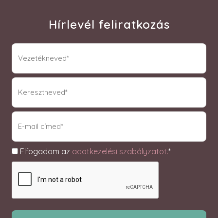
Hírlevél feliratkozás
vnev
(Required)
knev
(Required)
email
(Required)
Adatkezelés
Elfogadom az
adatkezelési szabályzatot.
*