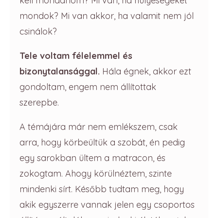
kell mondanom? Mi van, ha hülyeségeket
mondok? Mi van akkor, ha valamit nem jól
csinálok?
Tele voltam félelemmel és
bizonytalansággal.
Hála égnek, akkor ezt
gondoltam, engem nem állítottak
szerepbe.
A témájára már nem emlékszem, csak
arra, hogy körbeültük a szobát, én pedig
egy sarokban ültem a matracon, és
zokogtam. Ahogy körülnéztem, szinte
mindenki sírt. Később tudtam meg, hogy
akik egyszerre vannak jelen egy csoportos